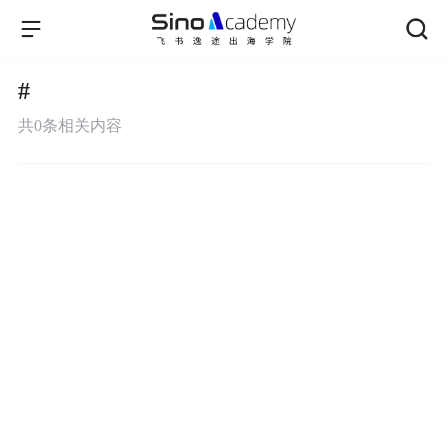
#
共
0
条相关内容